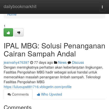
Home
dailybookmarkhit
Togg
navi
Home
1
IPAL MBG: Solusi Penanganan
Cairan Sampah Andal
jeanvahy476397
77 days ago
News
Discuss
Dengan meningkatnya perhatian akan keberlanjutan lingkungan,
Fasilitas Pengolahan MBG hadir sebagai solusi handal untuk
memecahkan masalah penanganan limbah sampah. Teknologi
Fasilitas Pengolahan MBG
https://luluoups881716.vblogetin.com/profile
Comments
Who Upvoted
Comments