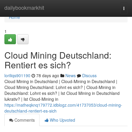
Home
dailybookmarkhit
Togg
navi
Home
1
Cloud Mining Deutschland:
Rentiert es sich?
loriliqs901190
78 days ago
News
Discuss
Cloud Mining in Deutschland | Cloud-Mining in Deutschland |
Cloud Mining Deutschland: Lohnt es sich? | Cloud-Mining in
Deutschland: Lohnt es sich? | Ist Cloud Mining in Deutschland
lukrativ? | Ist Cloud-Mining in
https://matheqknq179772.idblogz.com/41737053/cloud-mining-
deutschland-rentiert-es-sich
Comments
Who Upvoted