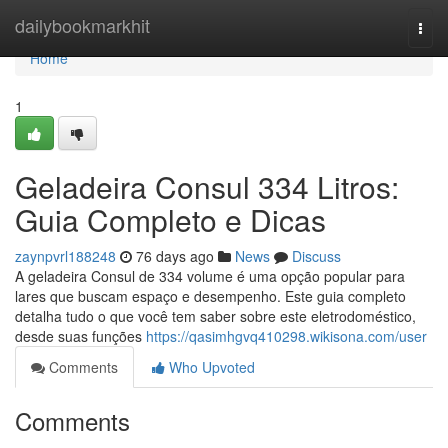
Home
dailybookmarkhit
Togg
navi
Home
1
Geladeira Consul 334 Litros:
Guia Completo e Dicas
zaynpvrl188248
76 days ago
News
Discuss
A geladeira Consul de 334 volume é uma opção popular para
lares que buscam espaço e desempenho. Este guia completo
detalha tudo o que você tem saber sobre este eletrodoméstico,
desde suas funções
https://qasimhgvq410298.wikisona.com/user
Comments
Who Upvoted
Comments