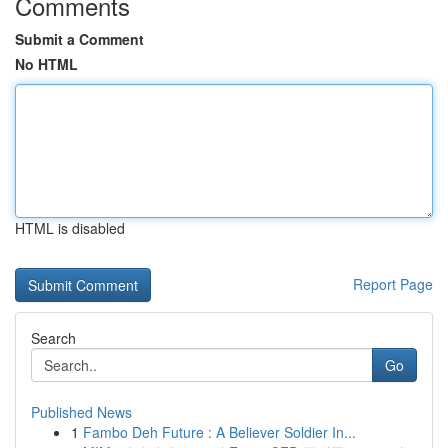
Comments
Submit a Comment
No HTML
HTML is disabled
Report Page
Search
Go
Published News
1
Fambo Deh Future : A Believer Soldier In...