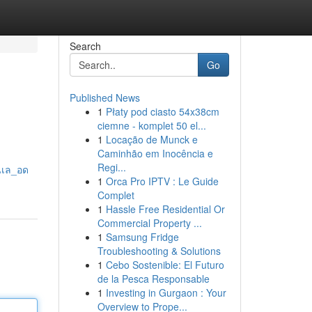
Search
Go
Published News
1
Płaty pod ciasto 54x38cm
ciemne - komplet 50 el...
1
Locação de Munck e
Caminhão em Inocência e
Regi...
นเล_อด
1
Orca Pro IPTV : Le Guide
Complet
1
Hassle Free Residential Or
Commercial Property ...
1
Samsung Fridge
Troubleshooting & Solutions
1
Cebo Sostenible: El Futuro
de la Pesca Responsable
1
Investing in Gurgaon : Your
Overview to Prope...