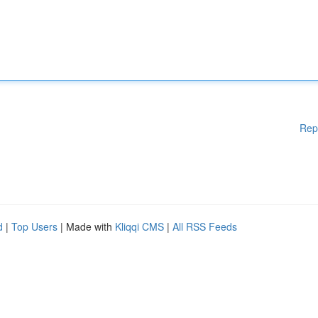
Rep
d
|
Top Users
| Made with
Kliqqi CMS
|
All RSS Feeds