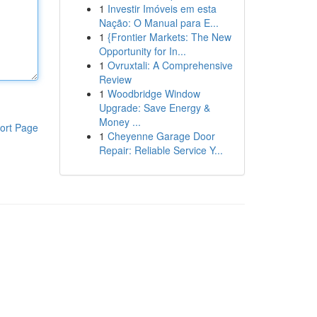
1
Investir Imóveis em esta
Nação: O Manual para E...
1
{Frontier Markets: The New
Opportunity for In...
1
Ovruxtali: A Comprehensive
Review
1
Woodbridge Window
Upgrade: Save Energy &
Money ...
ort Page
1
Cheyenne Garage Door
Repair: Reliable Service Y...