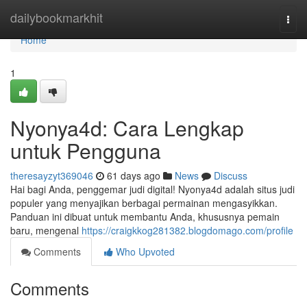
Home
dailybookmarkhit
Togg
navi
Home
1
Nyonya4d: Cara Lengkap
untuk Pengguna
theresayzyt369046
61 days ago
News
Discuss
Hai bagi Anda, penggemar judi digital! Nyonya4d adalah situs judi
populer yang menyajikan berbagai permainan mengasyikkan.
Panduan ini dibuat untuk membantu Anda, khususnya pemain
baru, mengenal
https://craigkkog281382.blogdomago.com/profile
Comments
Who Upvoted
Comments