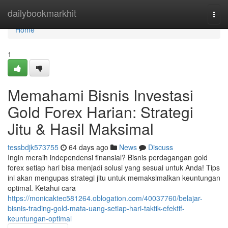
Home
dailybookmarkhit
Togg
navi
Home
1
Memahami Bisnis Investasi
Gold Forex Harian: Strategi
Jitu & Hasil Maksimal
tessbdjk573755
64 days ago
News
Discuss
Ingin meraih independensi finansial? Bisnis perdagangan gold
forex setiap hari bisa menjadi solusi yang sesuai untuk Anda! Tips
ini akan mengupas strategi jitu untuk memaksimalkan keuntungan
optimal. Ketahui cara
https://monicaktec581264.oblogation.com/40037760/belajar-
bisnis-trading-gold-mata-uang-setiap-hari-taktik-efektif-
keuntungan-optimal