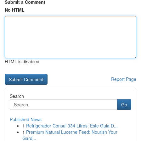
Submit a Comment
No HTML
HTML is disabled
Report Page
Search
Go
Published News
1
Refrigerador Consul 334 Litros: Este Guia D...
1
Premium Natural Lucerne Feed: Nourish Your
Gard...