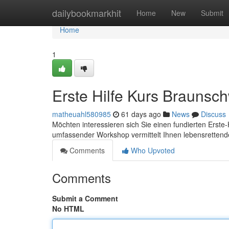
Home
dailybookmarkhit
Home
New
Submit
Home
1
Erste Hilfe Kurs Braunsc
matheuahl580985
61 days ago
News
Discuss
Möchten interessieren sich Sie einen fundierten Erste
umfassender Workshop vermittelt Ihnen lebensretten
Comments
Who Upvoted
Comments
Submit a Comment
No HTML