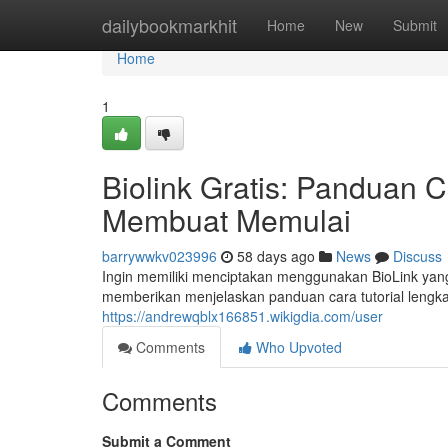
Home
dailybookmarkhit
Home
New
Submit
Home
1
Biolink Gratis: Panduan
Membuat Memulai
barrywwkv023996
58 days ago
News
Discuss
Ingin memiliki menciptakan menggunakan BioLink yang 
memberikan menjelaskan panduan cara tutorial leng
https://andrewqblx166851.wikigdia.com/user
Comments
Who Upvoted
Comments
Submit a Comment