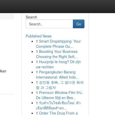
Search
Go
Published News
1
Smart Dropshipping: Your
Complete Phrase Gu...
1
Boosting Your Business:
Choosing the Right Soft...
1
Huurprijs te hoog? Dit zijn
uw rechten
ikan
1
Pengangkutan Barang
Internasional: Allied Indo...
1
장안동 호빠, 그 밤다운 화려
함 과 그림자
1
Premium Window Film 5%:
De Ultieme Stijl en Bes...
1
รับทำเว็บไซต์เชียงใหม่: ตัว
เลือกที่ดีที่สุดสำหร...
1
Order The Drug From a