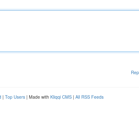
Rep
d
|
Top Users
| Made with
Kliqqi CMS
|
All RSS Feeds