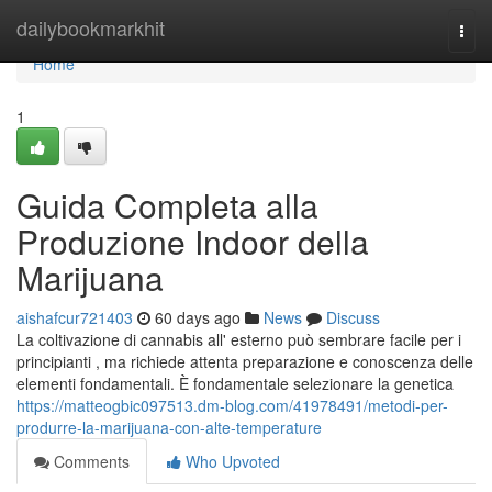
Home
dailybookmarkhit
Togg
navi
Home
1
Guida Completa alla
Produzione Indoor della
Marijuana
aishafcur721403
60 days ago
News
Discuss
La coltivazione di cannabis all' esterno può sembrare facile per i
principianti , ma richiede attenta preparazione e conoscenza delle
elementi fondamentali. È fondamentale selezionare la genetica
https://matteogbic097513.dm-blog.com/41978491/metodi-per-
produrre-la-marijuana-con-alte-temperature
Comments
Who Upvoted