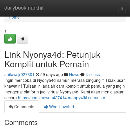
Home
dailybookmarkhit
Togg
navi
Home
1
Link Nyonya4d: Petunjuk
Komplit untuk Pemain
anitawsjr027301
59 days ago
News
Discuss
Ingin mencoba di Nyonya4d namun merasa bingung ? Tidak usah
khawatir ! Tulisan ini adalah cara komplit untuk pemula yang ingin
mengenal platform judi virtual Nyonya4d. Kami akan menjelaskan
secara
https://hamzaewon427414.mappywiki.com/user
Comments
Who Upvoted
Comments