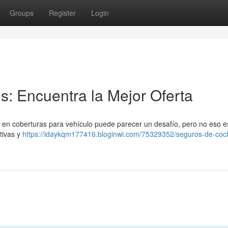
Groups
Register
Login
: Encuentra la Mejor Oferta
 en coberturas para vehículo puede parecer un desafío, pero no eso e
tivas y
https://idaykqm177416.bloginwi.com/75329352/seguros-de-coc