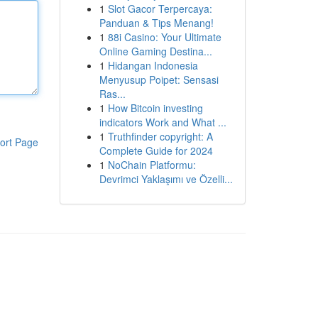
1
Slot Gacor Terpercaya:
Panduan & Tips Menang!
1
88i Casino: Your Ultimate
Online Gaming Destina...
1
Hidangan Indonesia
Menyusup Poipet: Sensasi
Ras...
1
How Bitcoin investing
indicators Work and What ...
1
Truthfinder copyright: A
ort Page
Complete Guide for 2024
1
NoChain Platformu:
Devrimci Yaklaşımı ve Özelli...