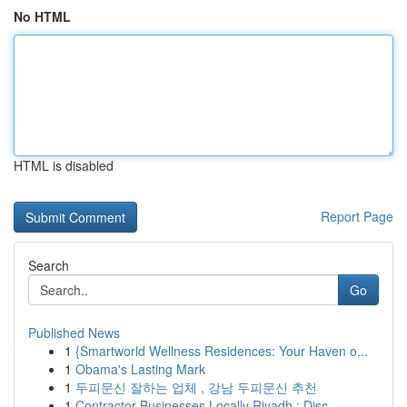
No HTML
HTML is disabled
Report Page
Search
Go
Published News
1
{Smartworld Wellness Residences: Your Haven o...
1
Obama's Lasting Mark
1
두피문신 잘하는 업체 , 강남 두피문신 추천
1
Contractor Businesses Locally Riyadh : Disc...