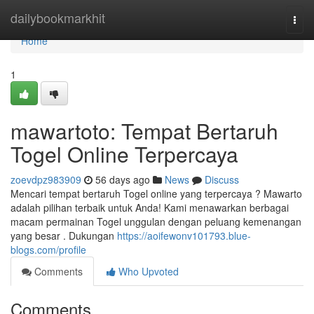
Home
dailybookmarkhit
Togg
navi
Home
1
mawartoto: Tempat Bertaruh
Togel Online Terpercaya
zoevdpz983909
56 days ago
News
Discuss
Mencari tempat bertaruh Togel online yang terpercaya ? Mawarto
adalah pilihan terbaik untuk Anda! Kami menawarkan berbagai
macam permainan Togel unggulan dengan peluang kemenangan
yang besar . Dukungan
https://aoifewonv101793.blue-
blogs.com/profile
Comments
Who Upvoted
Comments