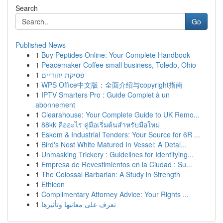
Search
Go
Published News
1
Buy Peptides Online: Your Complete Handbook
1
Peacemaker Coffee small business, Toledo, Ohio
1
פסיקת יהודיים
1
WPS Office中文版：全面介绍与copyright指南
1
IPTV Smarters Pro : Guide Complet à un
abonnement
1
Clearahouse: Your Complete Guide to UK Remo...
1
88kk คืออะไร คู่มือเริ่มต้นสำหรับมือใหม่
1
Eskom & Industrial Tenders: Your Source for 6R ...
1
Bird's Nest White Matured In Vessel: A Detai...
1
Unmasking Trickery : Guidelines for Identifying...
1
Empresa de Revestimientos en la Ciudad : Su...
1
The Colossal Barbarian: A Study in Strength
1
Ethicon
1
Complimentary Attorney Advice: Your Rights ...
1
تعرف على معانيها وتأثيرها