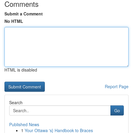
Comments
Submit a Comment
No HTML
HTML is disabled
Report Page
Search
Go
Published News
1
Your Ottawa 's} Handbook to Braces