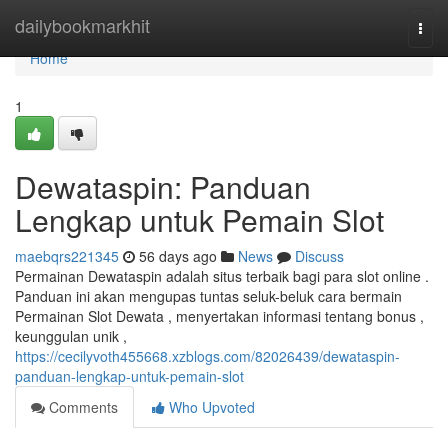
Home
dailybookmarkhit
Togg
navi
Home
1
Dewataspin: Panduan
Lengkap untuk Pemain Slot
maebqrs221345
56 days ago
News
Discuss
Permainan Dewataspin adalah situs terbaik bagi para slot online .
Panduan ini akan mengupas tuntas seluk-beluk cara bermain
Permainan Slot Dewata , menyertakan informasi tentang bonus ,
keunggulan unik ,
https://cecilyvoth455668.xzblogs.com/82026439/dewataspin-
panduan-lengkap-untuk-pemain-slot
Comments
Who Upvoted