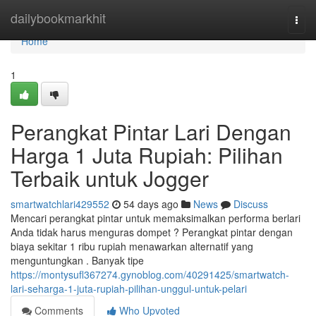
Home
dailybookmarkhit
Togg
navi
Home
1
Perangkat Pintar Lari Dengan
Harga 1 Juta Rupiah: Pilihan
Terbaik untuk Jogger
smartwatchlari429552
54 days ago
News
Discuss
Mencari perangkat pintar untuk memaksimalkan performa berlari
Anda tidak harus menguras dompet ? Perangkat pintar dengan
biaya sekitar 1 ribu rupiah menawarkan alternatif yang
menguntungkan . Banyak tipe
https://montysufl367274.gynoblog.com/40291425/smartwatch-
lari-seharga-1-juta-rupiah-pilihan-unggul-untuk-pelari
Comments
Who Upvoted