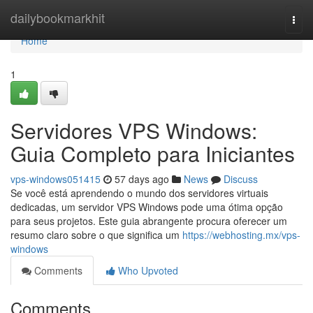
Home
dailybookmarkhit
Togg
navi
Home
1
Servidores VPS Windows:
Guia Completo para Iniciantes
vps-windows051415
57 days ago
News
Discuss
Se você está aprendendo o mundo dos servidores virtuais
dedicadas, um servidor VPS Windows pode uma ótima opção
para seus projetos. Este guia abrangente procura oferecer um
resumo claro sobre o que significa um
https://webhosting.mx/vps-
windows
Comments
Who Upvoted
Comments