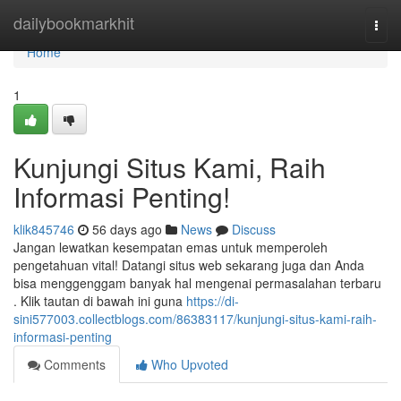
Home
dailybookmarkhit
Togg
navi
Home
1
Kunjungi Situs Kami, Raih
Informasi Penting!
klik845746
56 days ago
News
Discuss
Jangan lewatkan kesempatan emas untuk memperoleh
pengetahuan vital! Datangi situs web sekarang juga dan Anda
bisa menggenggam banyak hal mengenai permasalahan terbaru
. Klik tautan di bawah ini guna
https://di-
sini577003.collectblogs.com/86383117/kunjungi-situs-kami-raih-
informasi-penting
Comments
Who Upvoted