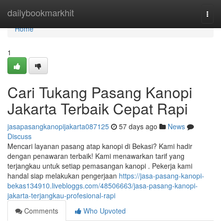
Home
dailybookmarkhit
Togg
navi
Home
1
Cari Tukang Pasang Kanopi
Jakarta Terbaik Cepat Rapi
jasapasangkanopijakarta087125
57 days ago
News
Discuss
Mencari layanan pasang atap kanopi di Bekasi? Kami hadir
dengan penawaran terbaik! Kami menawarkan tarif yang
terjangkau untuk setiap pemasangan kanopi . Pekerja kami
handal siap melakukan pengerjaan
https://jasa-pasang-kanopi-
bekas134910.livebloggs.com/48506663/jasa-pasang-kanopi-
jakarta-terjangkau-profesional-rapi
Comments
Who Upvoted