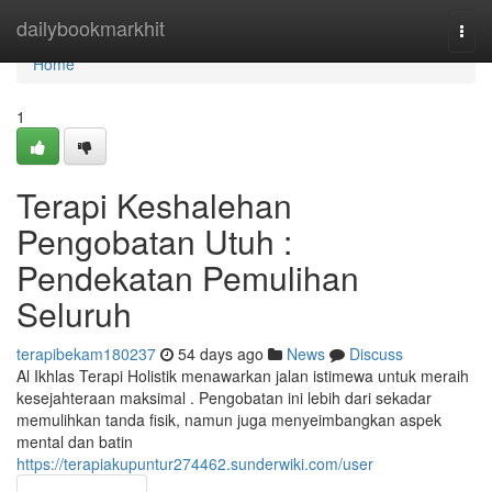
Home
dailybookmarkhit
Togg
navi
Home
1
Terapi Keshalehan
Pengobatan Utuh :
Pendekatan Pemulihan
Seluruh
terapibekam180237
54 days ago
News
Discuss
Al Ikhlas Terapi Holistik menawarkan jalan istimewa untuk meraih
kesejahteraan maksimal . Pengobatan ini lebih dari sekadar
memulihkan tanda fisik, namun juga menyeimbangkan aspek
mental dan batin
https://terapiakupuntur274462.sunderwiki.com/user