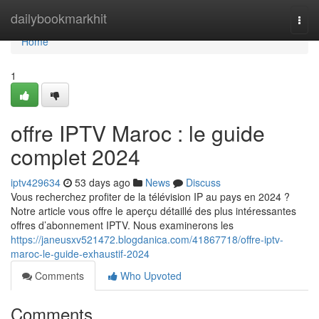
Home
dailybookmarkhit
Togg
navi
Home
1
offre IPTV Maroc : le guide
complet 2024
iptv429634
53 days ago
News
Discuss
Vous recherchez profiter de la télévision IP au pays en 2024 ?
Notre article vous offre le aperçu détaillé des plus intéressantes
offres d’abonnement IPTV. Nous examinerons les
https://janeusxv521472.blogdanica.com/41867718/offre-iptv-
maroc-le-guide-exhaustif-2024
Comments
Who Upvoted
Comments