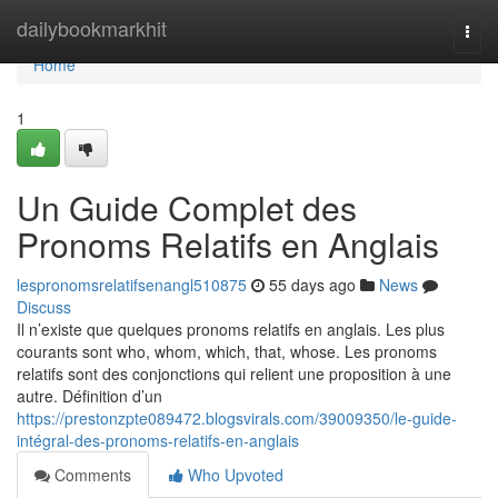
Home
dailybookmarkhit
Togg
navi
Home
1
Un Guide Complet des
Pronoms Relatifs en Anglais
lespronomsrelatifsenangl510875
55 days ago
News
Discuss
Il n’existe que quelques pronoms relatifs en anglais. Les plus
courants sont who, whom, which, that, whose. Les pronoms
relatifs sont des conjonctions qui relient une proposition à une
autre. Définition d’un
https://prestonzpte089472.blogsvirals.com/39009350/le-guide-
intégral-des-pronoms-relatifs-en-anglais
Comments
Who Upvoted