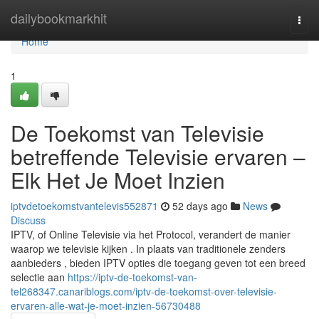
Home
dailybookmarkhit
Togg
navi
Home
1
De Toekomst van Televisie
betreffende Televisie ervaren –
Elk Het Je Moet Inzien
iptvdetoekomstvantelevis552871
52 days ago
News
Discuss
IPTV, of Online Televisie via het Protocol, verandert de manier
waarop we televisie kijken . In plaats van traditionele zenders
aanbieders , bieden IPTV opties die toegang geven tot een breed
selectie aan
https://iptv-de-toekomst-van-
tel268347.canariblogs.com/iptv-de-toekomst-over-televisie-
ervaren-alle-wat-je-moet-inzien-56730488