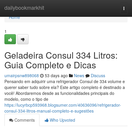
Home
dailybookmarkhit
Togg
navi
Home
1
Geladeira Consul 334 Litros:
Guia Completo e Dicas
umairpsnw898068
53 days ago
News
Discuss
Pensando em adquirir uma refrigerador Consul de 334 volume e
querer saber tudo sobre ela? Este artigo completo é destinado a
você! Abordaremos desde as funcionalidades principais do
modelo, como o tipo de
https://lucyrbcp593968.blogsumer.com/40636096/refrigerador-
consul-334-litros-manual-completo-e-sugestões
Comments
Who Upvoted