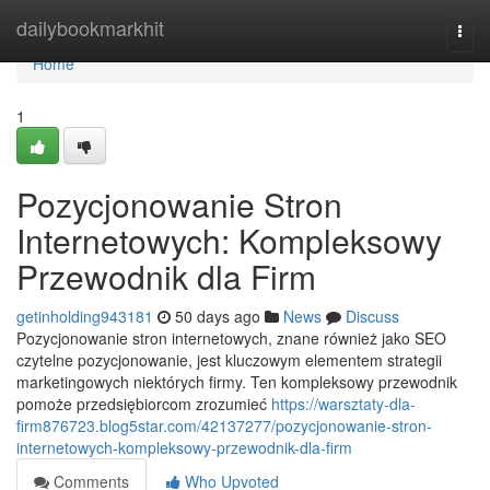
Home
dailybookmarkhit
Togg
navi
Home
1
Pozycjonowanie Stron
Internetowych: Kompleksowy
Przewodnik dla Firm
getinholding943181
50 days ago
News
Discuss
Pozycjonowanie stron internetowych, znane również jako SEO
czytelne pozycjonowanie, jest kluczowym elementem strategii
marketingowych niektórych firmy. Ten kompleksowy przewodnik
pomoże przedsiębiorcom zrozumieć
https://warsztaty-dla-
firm876723.blog5star.com/42137277/pozycjonowanie-stron-
internetowych-kompleksowy-przewodnik-dla-firm
Comments
Who Upvoted