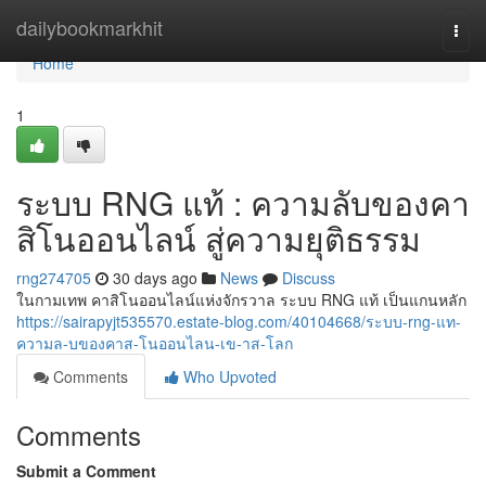
Home
dailybookmarkhit
Togg
navi
Home
1
ระบบ RNG แท้ : ความลับของคา
สิโนออนไลน์ สู่ความยุติธรรม
rng274705
30 days ago
News
Discuss
ในกามเทพ คาสิโนออนไลน์แห่งจักรวาล ระบบ RNG แท้ เป็นแกนหลัก
https://sairapyjt535570.estate-blog.com/40104668/ระบบ-rng-แท-
ความล-บของคาส-โนออนไลน-เข-าส-โลก
Comments
Who Upvoted
Comments
Submit a Comment