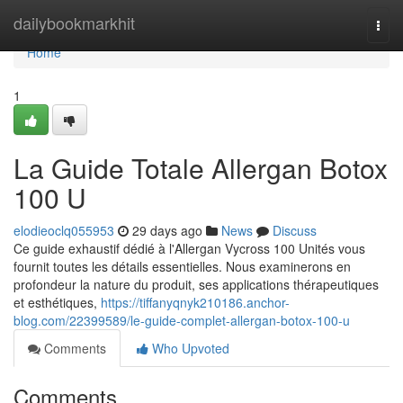
Home
dailybookmarkhit
Togg
navi
Home
1
La Guide Totale Allergan Botox
100 U
elodieoclq055953
29 days ago
News
Discuss
Ce guide exhaustif dédié à l'Allergan Vycross 100 Unités vous
fournit toutes les détails essentielles. Nous examinerons en
profondeur la nature du produit, ses applications thérapeutiques
et esthétiques,
https://tiffanyqnyk210186.anchor-
blog.com/22399589/le-guide-complet-allergan-botox-100-u
Comments
Who Upvoted
Comments